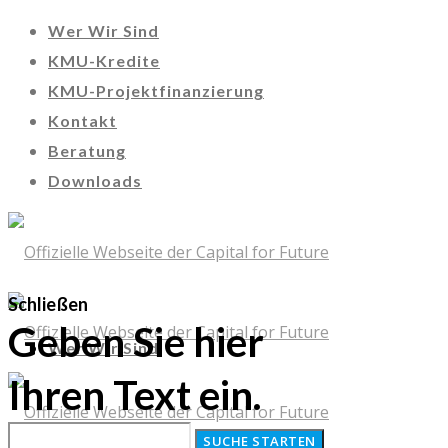
Wer Wir Sind
KMU-Kredite
KMU-Projektfinanzierung
Kontakt
Beratung
Downloads
Schließen
Geben Sie hier
Wer Wir Sind
Ihren Text ein.
KMU-Kredite