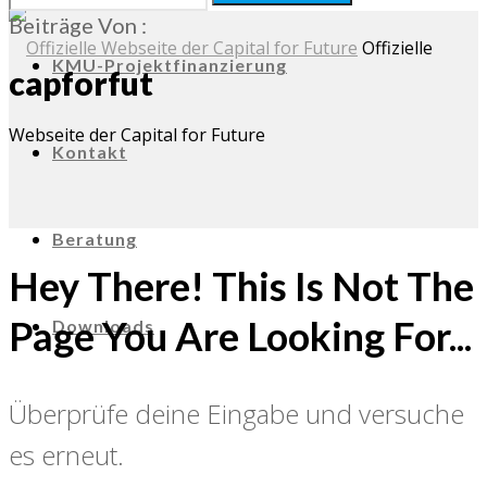
Beiträge Von :
Offizielle
KMU-Projektfinanzierung
capforfut
Webseite der Capital for Future
Kontakt
Beratung
Hey There! This Is Not The
Page You Are Looking For...
Downloads
Überprüfe deine Eingabe und versuche
es erneut.